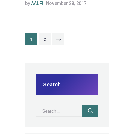
by
AALFI
November 28, 2017
Posts navigation
PAGE
1
PAGE
2
>
Search
Search for: