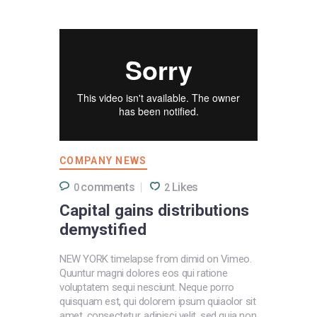
COMPANY NEWS
comments
Likes
0
2
Capital gains distributions
demystified
NEW YORK timelapse from dimid on Vimeo.
Quuntur magni dolores eos qui ratione
voluptatem sequi nesciunt. Neque porro
quisquam est, qui dolorem ipsum quiaolor sit
amet, consectetur, adipisci velit, sed quia non