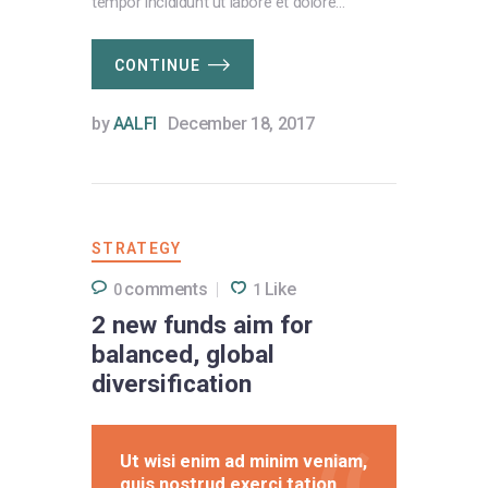
tempor incididunt ut labore et dolore…
CONTINUE
by
AALFI
December 18, 2017
STRATEGY
comments
Like
0
1
2 new funds aim for
balanced, global
diversification
Ut wisi enim ad minim veniam,
quis nostrud exerci tation